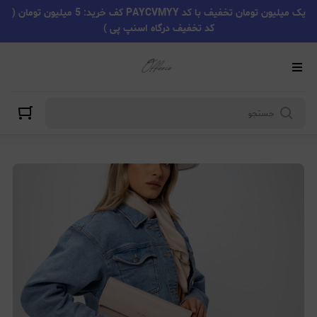
یک میلیون تومان تخفیف با کد PAYCVMYY کف خرید: 5 میلیون تومان (
کد تخفیف درگاه اسنپ پی )