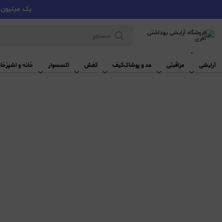
یک میلیون تومان تخفیف با کد VMYY
آرایشی
آرایشی
مراقبتی
مد و پوشاک
کیف
کفش
اکسسوار
خانه و اشپزخان