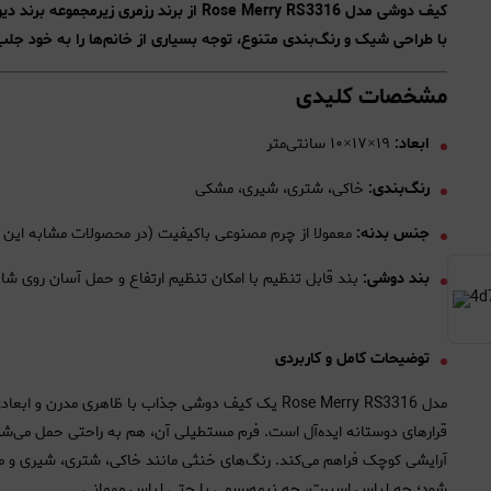
کیف دوشی مدل Rose Merry RS3316 از برند رز
با طراحی شیک و رنگ‌بندی متنوع،‌ توجه بسیاری از خانم‌ها را به خود جل
مشخصات کلیدی
ابعاد:
۱۹×۱۷×۱۰ سانتی‌متر
رنگ‌بندی:
خاکی، شتری، شیری، مشکی
جنس بدنه:
معمولا از چرم مصنوعی باکیفیت (در محصولات مشابه این بر
بند دوشی:
بند قابل تنظیم با امکان تنظیم ارتفاع و حمل آسان روی شان
توضیحات کامل و کاربردی
مدل Rose Merry RS3316 یک کیف دوشی جذاب با ظاهری مدر
قرارهای دوستانه ایده‌آل است. فرم مستطیلی آن، هم به راحتی حمل می‌شو
آرایشی کوچک فراهم می‌کند. رنگ‌های خنثی مانند خاکی، شتری، شیری و مشک
شود؛ چه لباس اسپرت، چه نیمه‌رسمی یا حتی لباس مهمانی.