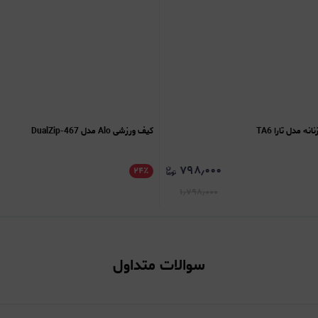
 مدل تارا TA6
کیف ورزشی Alo مدل DualZip-467
۷۹۸٫۰۰۰
۲۴
٪
۱٫۷۹۸٫۰۰۰
سوالات متداول