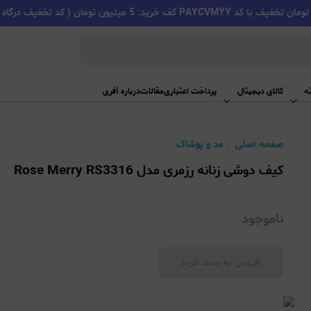
PAYC کف خرید: 5 میلیون تومان ( کد تخفیف درگاه اسنپ پی )
ه
کالای دیجیتال
پرداخت اعتباری
مقالات
درباره آفری
صفحه اصلی
مد و پوشاک
کیف دوشی زنانه رزمری مدل Rose Merry RS3316
ناموجود
افزودن به سبد خرید