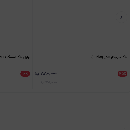
ماگ هیتردار لاکی (Lucky)
تراول ماگ اسمگ SMEG
۸۸۰٫۰۰۰
۱۰
٪
۳۵
٪
۱٫۳۴۵٫۰۰۰