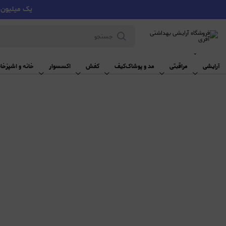
یک میلیون تومان تخفیف با کد VMYY
آرایشی
آرایشی
مراقبتی
مد و پوشاک
کیف
کفش
اکسسوار
خانه و اشپزخان