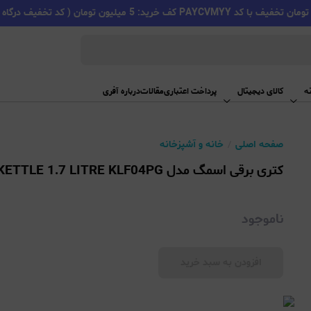
PAYC کف خرید: 5 میلیون تومان ( کد تخفیف درگاه اسنپ پی )
ه
کالای دیجیتال
پرداخت اعتباری
مقالات
درباره آفری
صفحه اصلی
خانه و آشپزخانه
کتری برقی اسمگ مدل SMEG ELECTRIC KETTLE 1.7 LITRE KLF04PG
ناموجود
افزودن به سبد خرید