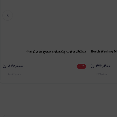
اشین لباسشویی بوش (Bosch Washing Machine
دستمال مرطوب چندمنظوره سطوح فیری (Fairy)
۸۲۵٫۰۰۰
۲۶۲٫۲۰۰
۲۲
٪
۱٫۰۶۴٫۰۰۰
۲۹۹٫۸۰۰