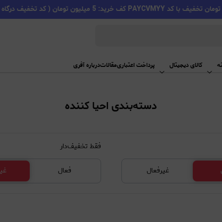
PAYC کف خرید: 5 میلیون تومان ( کد تخفیف درگاه اسنپ پی )
ه
کالای دیجیتال
پرداخت اعتباری
مقالات
درباره آفری
دسته‌بندی احیا کننده
فقط تخفیف‌دار
غیرفعال
فعال
غی