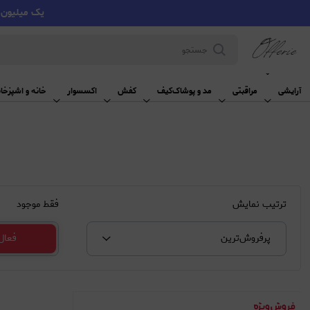
یک میلیون تومان تخفیف با کد VMYY
آرایشی
آرایشی
مراقبتی
مد و پوشاک
کیف
کفش
اکسسوار
خانه و اشپزخان
ترتیب نمایش
فقط موجود
پرفروش‌‌ترین
فعال