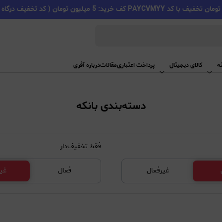
PAYC کف خرید: 5 میلیون تومان ( کد تخفیف درگاه اسنپ پی )
ه
کالای دیجیتال
پرداخت اعتباری
مقالات
درباره آفری
دسته‌بندی بانکه
فقط تخفیف‌دار
غیرفعال
فعال
غی