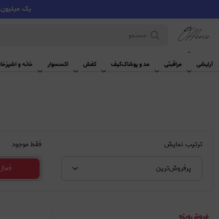
یک میلیون تومان تخفیف با کد VMYY
آرایشی
آرایشی
مراقبتی
مد و پوشاک
کیف
کفش
اکسسوار
خانه و اشپزخان
ترتیب نمایش
فقط موجود
پرفروش‌‌ترین
فعال