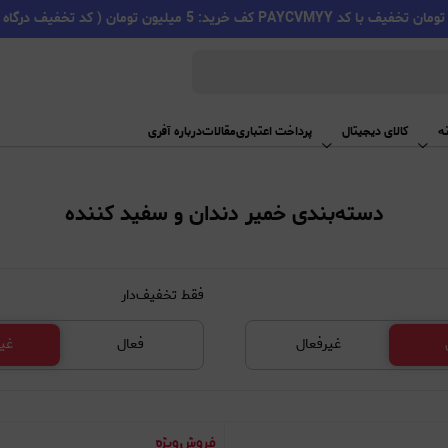
PAYC کف خرید: 5 میلیون تومان ( کد تخفیف درگاه اسنپ پی )
ه
کالای دیجیتال
پرداخت اعتباری
مقالات
درباره آفری
دسته‌بندی خمیر دندان و سفید کننده
فقط تخفیف‌دار
غیرفعال
فعال
غی