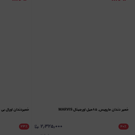
خمیر دندان مارویس, ۸۵میل اورجینال MARVIS
خمیردندان اورال بی ۲۴ ساعته (Oral-B 24h Protection)
۲٫۳۲۵٫۰۰۰
۲۳
٪
۲۰
٪