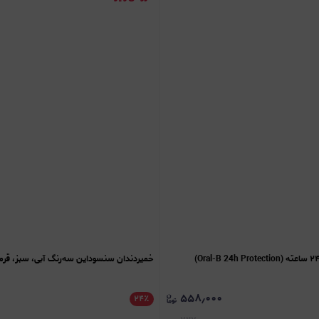
خمیردندان سنسوداین سه‌رنگ آبی، سبز، قرمز (ensodyne
۵۵۸٫۰۰۰
۲۴
٪