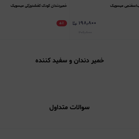
ب‌اسفنجی میسویک
خمیردندان کودک کفشدوزکی میسویک
۱۹۸٫۸۰۰
۵
٪
۲۰۶٫۸۰۰
خمیر دندان و سفید کننده
سوالات متداول