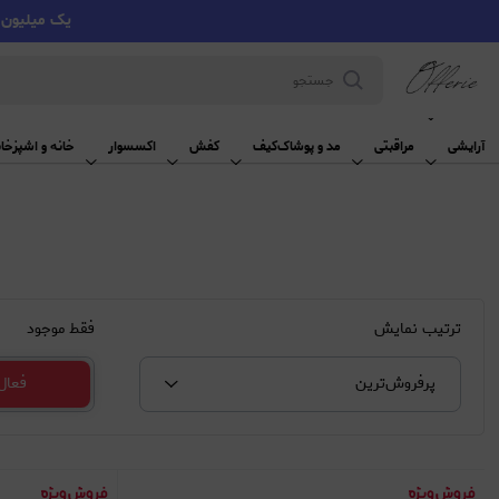
یک میلیون تومان تخفیف با کد VMYY
آرایشی
آرایشی
مراقبتی
مد و پوشاک
کیف
کفش
اکسسوار
خانه و اشپزخان
ترتیب نمایش
فقط موجود
پرفروش‌‌ترین
فعال