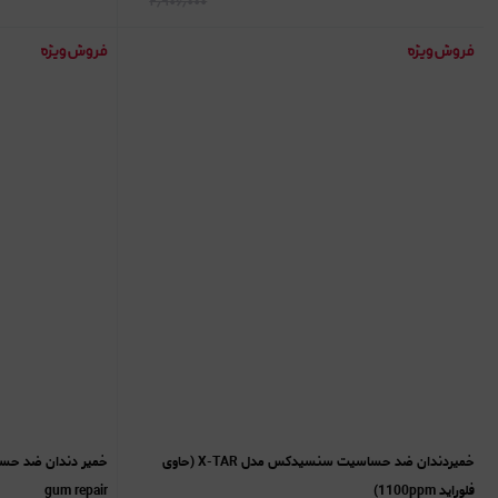
۲٫۹۰۶٫۰۰۰
خمیردندان ضد حساسیت سنسیدکس مدل X-TAR (حاوی
خمیر دندان ضد حسا
فلوراید 1100ppm)
gum repair