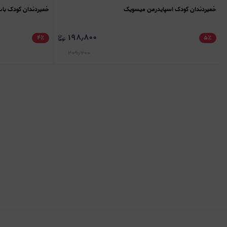
خمیردندان کودک اسپایدرمن میسویک
خمیردندان کودک با
۱۹۸٫۸۰۰
۴
٪
۵
٪
۲۰۹٫۷۰۰