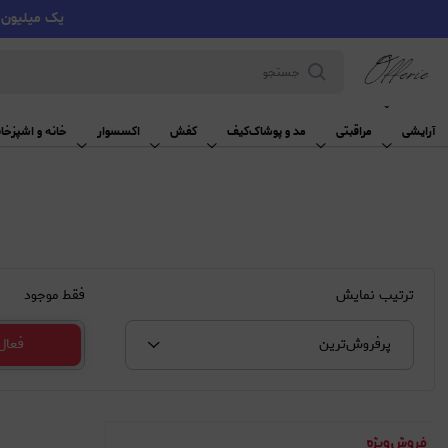
یک میلیون تومان تخفیف با کد VMYY
آرایشی
آرایشی
مراقبتی
مد و پوشاک
کیف
کفش
اکسسوار
خانه و اشپزخان
ترتیب نمایش
فقط موجود
پرفروش‌‌ترین
فعال