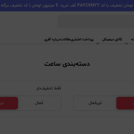
PAYC کف خرید: 5 میلیون تومان ( کد تخفیف درگاه اسنپ پی )
ه
کالای دیجیتال
پرداخت اعتباری
مقالات
درباره آفری
دسته‌بندی ساعت
فقط تخفیف‌دار
غیرفعال
فعال
غی