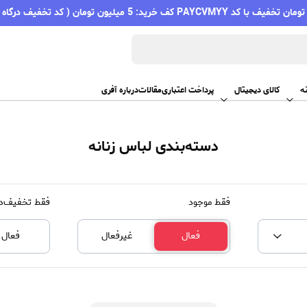
PAYC کف خرید: 5 میلیون تومان ( کد تخفیف درگاه اسنپ پی )
ه
کالای دیجیتال
پرداخت اعتباری
مقالات
درباره آفری
دسته‌بندی لباس زنانه
فقط موجود
فقط تخفیف‌دا
فعال
غیرفعال
فعال