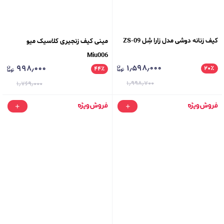
کیف زنانه دوشی مدل زارا شِل ZS-09
مینی کیف زنجیری کلاسیک میو
Miu006
۱٫۵۹۸٫۰۰۰
۹۹۸٫۰۰۰
۲۰
٪
۴۴
٪
۱٫۹۹۸٫۷۰۰
۱٫۷۶۹٫۰۰۰