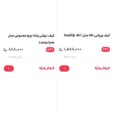
کیف ورزشی Alo مدل DualZip-467
کیف دوشی زنانه چرم مصنوعی مدل
Leona bow
۱٫۵۸۸٫۰۰۰
۸۸۸٫۰۰۰
۲۴
٪
۵۳
٪
۲٫۱۰۰٫۰۰۰
۱٫۸۷۸٫۰۰۰