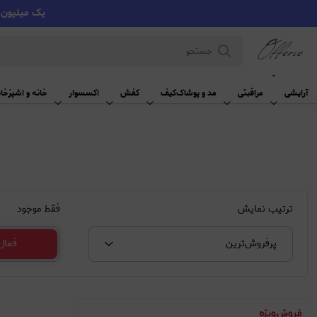
یک میلیون تومان تخفیف با کد VMYY
آرایشی
آرایشی
مراقبتی
مد و پوشاک
کیف
کفش
اکسسوار
خانه و اشپزخان
ترتیب نمایش
فقط موجود
پرفروش‌‌ترین
فعال