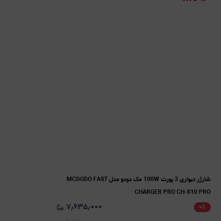
شارژر دیواری 3 پورت 100W مک دودو مدل MCDODO FAST
CHARGER PRO CH-810 PRO
۷٫۶۳۵٫۰۰۰
۰
٪