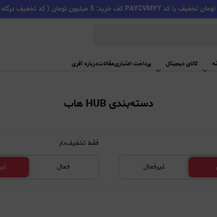
PAYC کف خرید: 5 میلیون تومان ( کد تخفیف درگاه اسنپ پی )
ه
کالای دیجیتال
پرداخت اعتباری
مقالات
درباره آفری
دسته‌بندی HUB هاب
فقط تخفیف‌دار
غیرفعال
فعال
غی