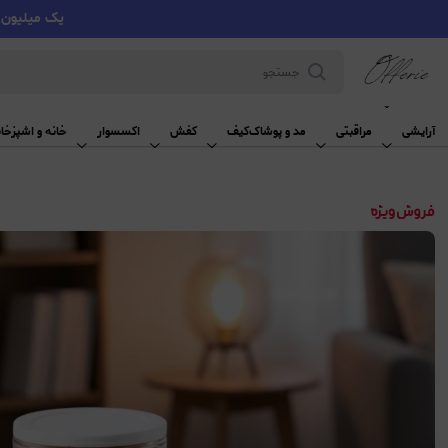
یک میلیون تومان تخفیف با کد VMYY
آرایشی
آرایشی
مراقبتی
مد و پوشاک
کیف
کفش
اکسسوار
خانه و اشپزخان