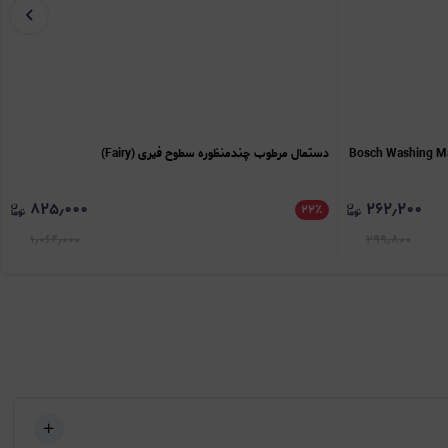
اشین لباسشویی بوش (Bosch Washing Machine
دستمال مرطوب چندمنظوره سطوح فیری (Fairy)
۸۲۵٫۰۰۰
۲۶۲٫۲۰۰
۲۲
٪
۱٫۰۶۴٫۰۰۰
۲۹۹٫۸۰۰