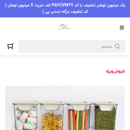
یک میلیون تومان تخفیف با کد PAYCVMYY کف خرید: 5 میلیون تومان (
کد تخفیف درگاه اسنپ پی )