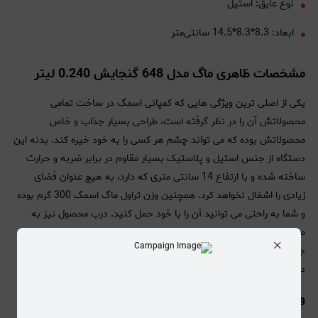
نوع عایق: استیل
ابعاد: 8.3*8.3*14.5 سانتی‌متر
مشخصات ظاهری ماگ مدل 648 گنجایش 0.240 لیتر
یکی از اصلی ترین ویژگی هایی که کمپانی اسمگ در ساخت تمامی
محصولاتش آن را در نظر گرفته است، طراحی بسیار جذاب و خاص
محصولاتش بوده که می تواند چشم هر کسی را به خود خیره کند. بدنه این
دستگاه از جنس استیل و پلاستیک بسیار مقاوم در برابر ضربه و حرارت
ساخته شده و با ارتفاع 14 سانتی متری که دارد، به هیچ عنوان فضای
زیادی را اشغال نخواهد کرد. همچنین وزن تراول ماگ اسمگ 300 گرم بوده
و شما به راحتی می توانید آن را با خود حمل کنید. درب محصول نیز به
صورت محکم و ضد نشت طراحی شده و از ریختن مایعات به بیرون
×
جلوگیری می کند. ماگ اسمگ مدل 648 نیز دارای رنگبندی جذاب بوده که
در نگاه اول می تواند چشم هر بیننده ای را به خود خیره کند.
ویژگی های کلی ماگ اسمگ مدل 648