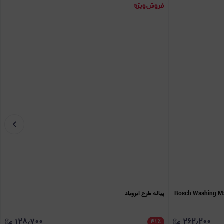
اشین لباسشویی بوش (Bosch Washing Machine
پیاله طرح ابروباد
۱۲۸٫۷۰۰
۲۶۲٫۲۰۰
۳۱
٪