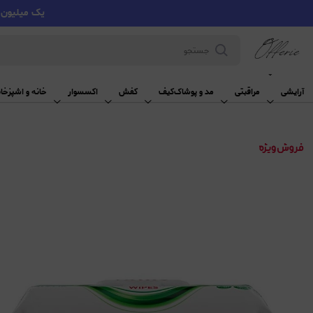
یک میلیون تومان تخفیف با کد VMYY
آرایشی
آرایشی
مراقبتی
مد و پوشاک
کیف
کفش
اکسسوار
خانه و اشپزخان