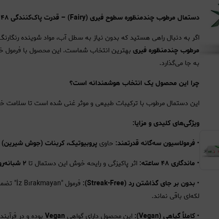
دستمال مرطوب چندمنظوره سطوح فیری (Fairy) – قدرت پاک‌کنندگی ۴۸ ساعته
اگر به دنبال راهی هستید که بدون نیاز به سطل آب، مواد شوینده رنگارنگ و
مرطوب چندمنظوره فیری
بهترین انتخاب شماست. این محصول با فرمول خاص
به جا می‌گذارد.
چرا این محصول یک انتخاب هوشمندانه است؟
این دستمال مرطوب با ترکیبات طبیعی و موثر غنی شده است تا سلامت خا
ویژگی‌های کلیدی و مزایا:
•
فرمولاسیون سه‌گانه قدرتمند:
حاوی
پروبیوتیک، کربنات (جوش شیرین) 
•
ماندگاری ۴۸ ساعته:
اثر پاکیزگی و رایحه خوش این دستمال تا
۲ شبانه‌روز
•
بدون بر جای گذاشتن رد (Streak-Free):
فرمول "
لکه‌ای باقی نماند.
•
کاملاً گیاهی (Vegan):
این محصول دارای گواهی
Vegan
بوده و در فرآیند