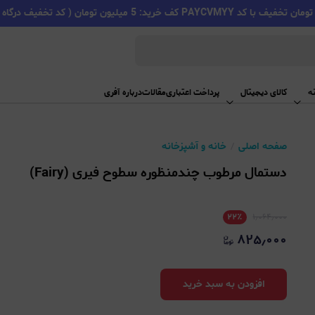
PAYC کف خرید: 5 میلیون تومان ( کد تخفیف درگاه اسنپ پی )
ه
کالای دیجیتال
پرداخت اعتباری
مقالات
درباره آفری
صفحه اصلی
خانه و آشپزخانه
دستمال مرطوب چندمنظوره سطوح فیری (Fairy)
۲۲
٪
۱٫۰۶۴٫۰۰۰
۸۲۵٫۰۰۰
افزودن به سبد خرید