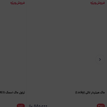
ماگ هیتردار لاکی (Lucky)
تراول ماگ اسمگ SMEG
۸۸۰٫۰۰۰
۱۰
٪
۳۵
٪