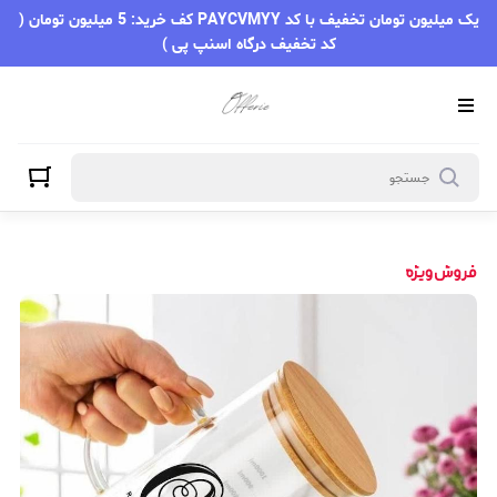
یک میلیون تومان تخفیف با کد PAYCVMYY کف خرید: 5 میلیون تومان (
کد تخفیف درگاه اسنپ پی )