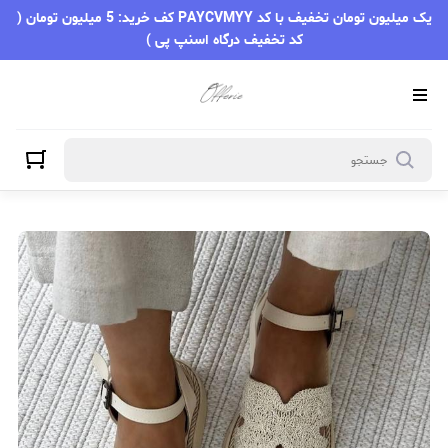
یک میلیون تومان تخفیف با کد PAYCVMYY کف خرید: 5 میلیون تومان (
کد تخفیف درگاه اسنپ پی )