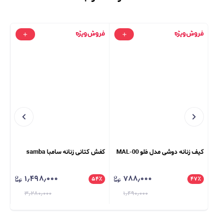
کیف زنانه دوشی مدل مَلو MAL-00
کفش کتانی زنانه سامبا samba
کیف
A6
۱٫۴۹۸٫۰۰۰
۷۸۸٫۰۰۰
٪
۵۴
٪
۴۷
٪
۳٫۲۸۰٫۰۰۰
۱٫۴۹۰٫۰۰۰