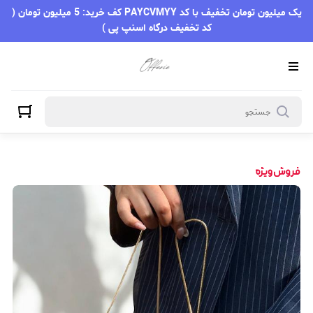
یک میلیون تومان تخفیف با کد PAYCVMYY کف خرید: 5 میلیون تومان (
کد تخفیف درگاه اسنپ پی )