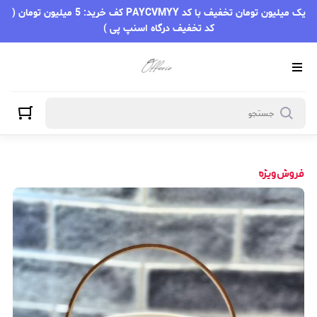
یک میلیون تومان تخفیف با کد PAYCVMYY کف خرید: 5 میلیون تومان (
کد تخفیف درگاه اسنپ پی )