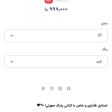
۴۶
٪
۱٫۸۴۶٫۰۰۰
۹۹۸٫۰۰۰
سایز
37
رنگ
کرم
استایل فانتزی و خاص با کتانی پلنگ صورتی! 🐾💖