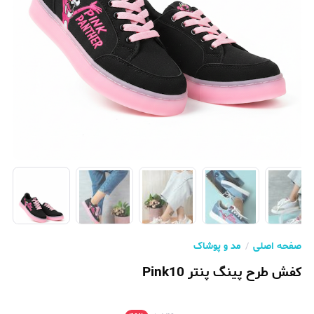
صفحه اصلی
مد و پوشاک
کفش طرح پینگ پنتر Pink10