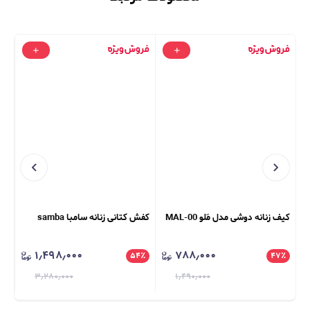
کیف زنانه دوشی مدل مَلو MAL-00
کفش کتانی زنانه سامبا samba
کیف
A6
۱٫۴۹۸٫۰۰۰
۷۸۸٫۰۰۰
٪
۵۴
٪
۴۷
٪
۳٫۲۸۰٫۰۰۰
۱٫۴۹۰٫۰۰۰