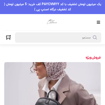
یک میلیون تومان تخفیف با کد PAYCVMYY کف خرید: 5 میلیون تومان (
کد تخفیف درگاه اسنپ پی )