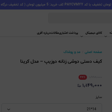
PAYC کف خرید: 5 میلیون تومان ( کد تخفیف درگاه اسنپ پی )
ه
کالای دیجیتال
پرداخت اعتباری
مقالات
درباره آفری
صفحه اصلی
مد و پوشاک
کیف دستی دوشی زنانه دوزیپ – مدل کرینا
۴۲
٪
۱٫۹۹۸٫۰۰۰
۱٫۱۴۹٫۰۰۰
سایز
14*21