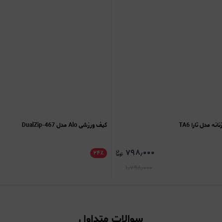
 مدل تارا TA6
کیف ورزشی Alo مدل DualZip-467
۷۹۸٫۰۰۰
۲۴
٪
۱٫۷۹۸٫۰۰۰
سوالات متداول