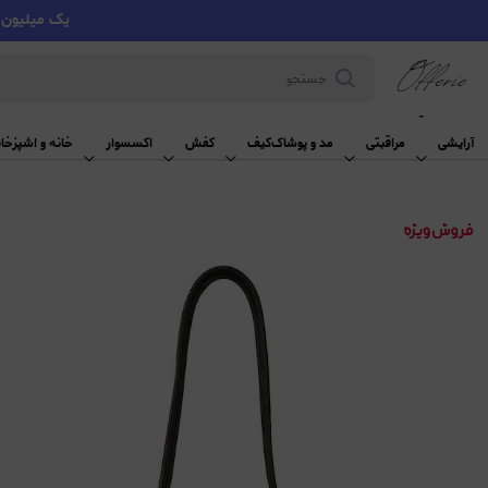
یک میلیون تومان تخفیف با کد VMYY
آرایشی
آرایشی
مراقبتی
مد و پوشاک
کیف
کفش
اکسسوار
خانه و اشپزخان