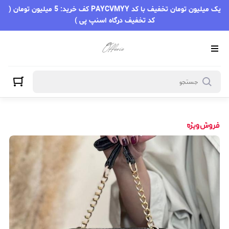
یک میلیون تومان تخفیف با کد PAYCVMYY کف خرید: 5 میلیون تومان (
کد تخفیف درگاه اسنپ پی )