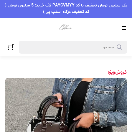
یک میلیون تومان تخفیف با کد PAYCVMYY کف خرید: 5 میلیون تومان (
کد تخفیف درگاه اسنپ پی )