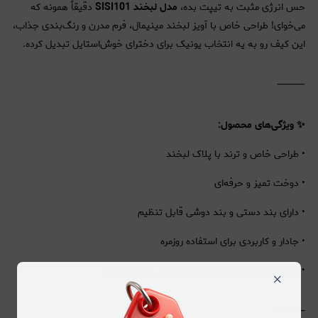
حس انرژی مثبت به تیپت بده،
مدل لبخند SISI101
دقیقاً همونه که
می‌خوای! طراحی خاص با آویز لبخند مینیمال، فرم مدرن و رنگ‌بندی جذاب،
این کیف رو به یه انتخاب یونیک برای دخترای خوش‌استایل تبدیل کرده.
⸻
✨ ویژگی‌های محصول:
• طراحی خاص و ترند با پلاک لبخند
• دوخت تمیز و حرفه‌ای
• دارای بند دستی و بند دوشی قابل تنظیم
• جادار و کاربردی برای استفاده روزمره
• مناسب استایل‌های کژوال، نیمه‌رسمی و دانشجویی
×
⸻