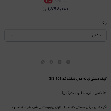
۲۶
٪
۲٫۴۱۶٫۰۰۰
۱٫۷۹۸٫۰۰۰
رنگ
مشکی
کیف دستی زنانه مدل لبخند کد SISI101
💫 خاص باش، متفاوت بدرخش!
اگر دنبال کیفی هستی که هم استایل روزمره‌ات رو شیک‌تر کنه هم یه