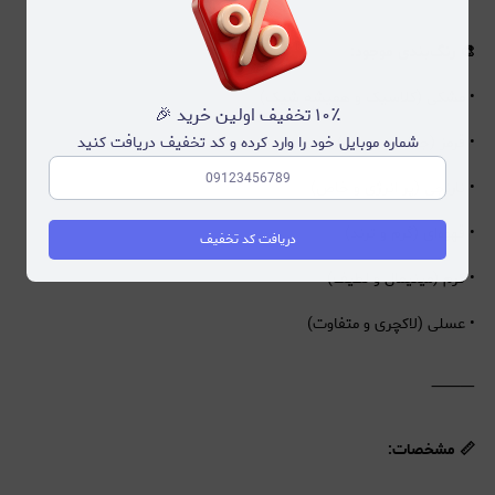
🎨 رنگ‌بندی موجود:
• مشکی (کلاسیک و همیشه شیک)
۱۰٪ تخفیف اولین خرید 🎉
شماره موبایل خود را وارد کرده و کد تخفیف دریافت کنید
• قرمز (جذاب و جسور)
• نارنجی (پر انرژی و خاص)
• قهوه‌ای (گرم و ترند)
دریافت کد تخفیف
• کرم (مینیمال و لطیف)
• عسلی (لاکچری و متفاوت)
⸻
📏 مشخصات: