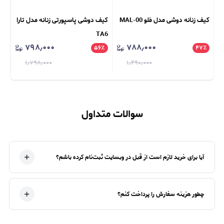
کیف زنانه دوشی مدل مَلو MAL-00
کیف دوشی پاسپورتی زنانه مدل تارا
کیف ور
TA6
۷۹۸٫۰۰۰
۷۸۸٫۰۰۰
٪
۵۶
٪
۴۷
٪
۱٫۷۹۸٫۰۰۰
۱٫۴۹۰٫۰۰۰
سوالات متداول
آیا برای خرید لازم است از قبل در وبسایت ثبت‌نام کرده باشم؟
چطور هزینه سفارش را پرداخت کنم؟