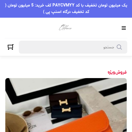
یک میلیون تومان تخفیف با کد PAYCVMYY کف خرید: 5 میلیون تومان (
کد تخفیف درگاه اسنپ پی )