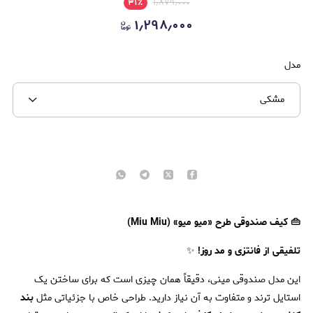
۳۱
٪
۱٫۸۷۹٫۰۰۰
۱٫۲۹۸٫۰۰۰
مدل
مشکی
👜 کیف صندوقی طرح «میو میو» (Miu Miu)
تلفیقی از فانتزی و مد روز!
✨
این مدل صندوقی مینی، دقیقاً همان چیزی است که برای ساختن یک
استایل ترند و متفاوت به آن نیاز دارید. طراحی خاص با جزئیاتی مثل
بند