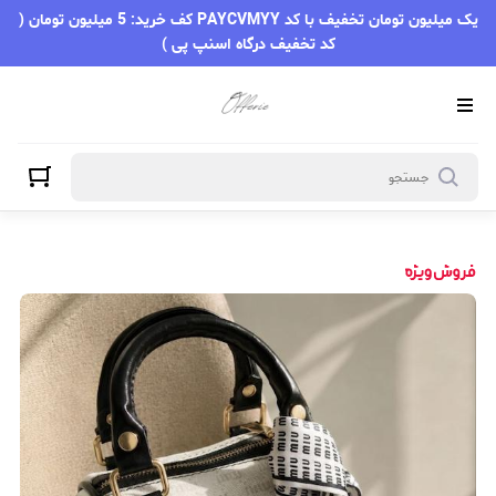
یک میلیون تومان تخفیف با کد PAYCVMYY کف خرید: 5 میلیون تومان (
کد تخفیف درگاه اسنپ پی )