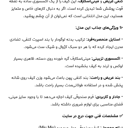
کنفی عریض
و
مینی‌اسکارف
، این کیف را از یک اکسسوری ساده به نقطه
قوت پوشش شما تبدیل کرده است. اگر به دنبال کارهای خاص و متمایز
هستید، این مدل انتخابی است که نمی‌توان از آن چشم پوشید.
✨ ویژگی‌های جذاب این مدل:
•
استایل منحصربه‌فرد:
ترکیب بدنه لوگودار با بند اسپرت کنفی، تضادی
مدرن ایجاد کرده که با هر دو سبک کژوال و شیک ست می‌شود.
•
اکسسوری تزیینی:
مینی‌اسکارف گره خورده روی دسته، ظاهری بسیار
لوکس و ترند به کیف بخشیده است.
•
بند عریض و راحت:
بند کنفی پهن باعث می‌شود وزن کیف روی شانه
پخش شده و در استفاده طولانی‌مدت بسیار راحت باشد.
•
جادار و کاربردی:
فرم صندوقی کیف اجازه می‌دهد تا با وجود سایز مینی،
فضای مناسبی برای لوازم ضروری داشته باشد.
✅ مشخصات فنی جهت درج در سایت
•
نام محصول:
کیف صندوقی مدل میو میو (Miu Miu)