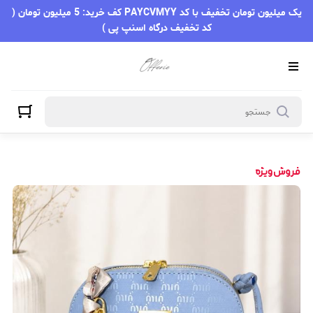
یک میلیون تومان تخفیف با کد PAYCVMYY کف خرید: 5 میلیون تومان (
کد تخفیف درگاه اسنپ پی )