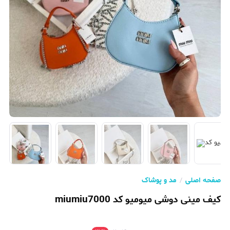
صفحه اصلی
مد و پوشاک
کیف مینی دوشی میومیو کد miumiu7000