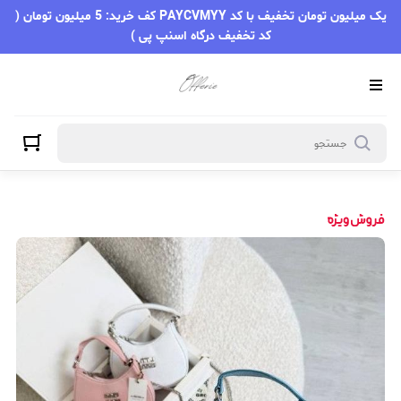
یک میلیون تومان تخفیف با کد PAYCVMYY کف خرید: 5 میلیون تومان (
کد تخفیف درگاه اسنپ پی )