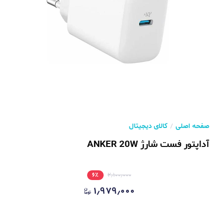
صفحه اصلی
کالای دیجیتال
آداپتور فست شارژ ANKER 20W
۶
٪
۲٫۱۰۰٫۰۰۰
۱٫۹۷۹٫۰۰۰