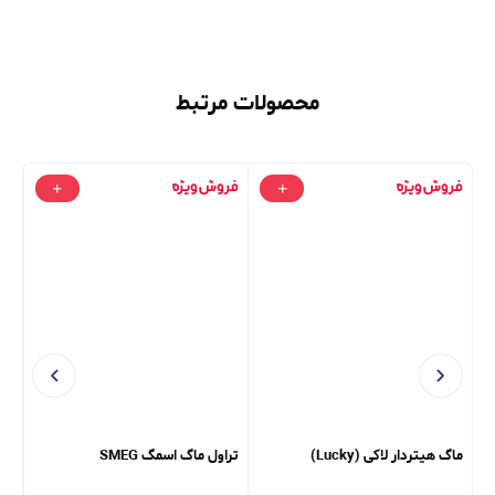
محصولات مرتبط
ماگ هیتردار لاکی (Lucky)
تراول ماگ اسمگ SMEG
پود