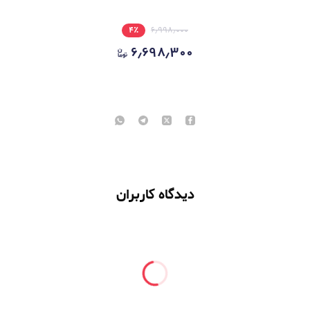
۴
٪
۶٫۹۹۸٫۰۰۰
۶٫۶۹۸٫۳۰۰
دیدگاه کاربران