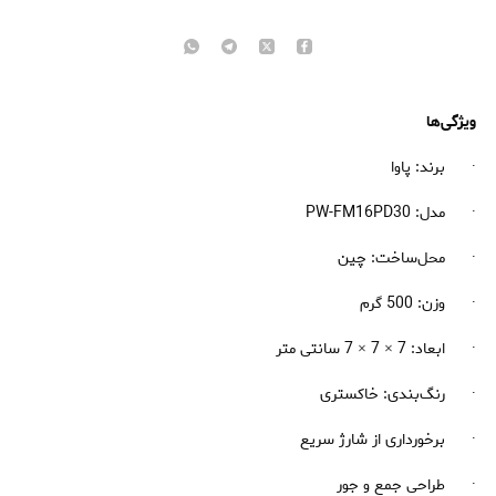
ویژگی‌ها
· برند: پاوا
· مدل: PW-FM16PD30
· محل‌ساخت: چین
· وزن: 500 گرم
· ابعاد: 7 × 7 × 7 سانتی متر
· رنگ‌بندی: خاکستری
· برخورداری از شارژ سریع
· طراحی جمع و جور