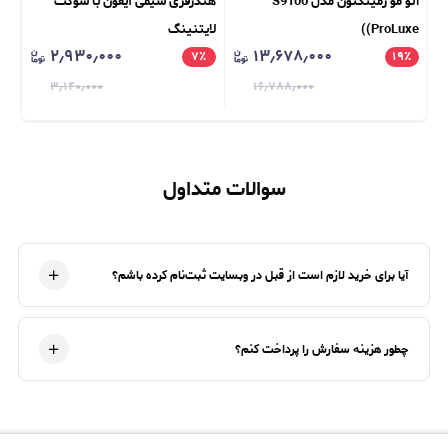
اتو مو رمینگتون مدل S9100
هندزفری سیمی آیفون با سوکت
سا
(ProLuxe)
لایتنینگ
ax
۲٫۹۳۰٫۰۰۰
۱۳٫۶۷۸٫۰۰۰
٪
۷
٪
۱۹
٪
۳٫۱۴۰٫۰۰۰
۱۶٫۷۸۸٫۰۰۰
سوالات متداول
آیا برای خرید لازم است از قبل در وبسایت ثبت‌نام کرده باشم؟
چطور هزینه سفارش را پرداخت کنم؟