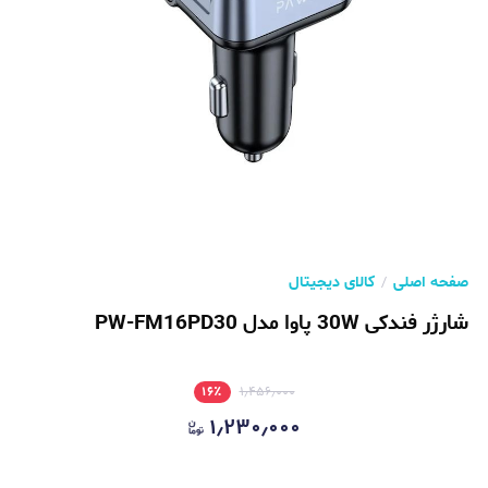
صفحه اصلی
کالای دیجیتال
شارژر فندکی 30W پاوا مدل PW-FM16PD30
۱۶
٪
۱٫۴۵۶٫۰۰۰
۱٫۲۳۰٫۰۰۰