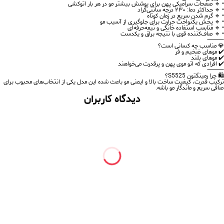
• 🔹 صفحات
سرامیکی پهن
برای پوشش بیشتر مو در هر بار اتوکشی
• 🔹 حداکثر دما:
۲۳۰ درجه سانتی‌گراد
• 🔹
گرم شدن سریع
در زمان کوتاه
• 🔹 پخش یکنواخت حرارت برای جلوگیری از آسیب مو
• 🔹 مناسب استفاده
خانگی و نیمه‌حرفه‌ای
• 🔹 صاف‌کننده قوی با نتیجه براق و یکدست
⸻
💎 مناسب چه کسانی است؟
✔️ موهای ضخیم و فر
✔️ موهای بلند
✔️ افرادی که اتو موی
پهن و پرقدرت
می‌خواهند
⸻
🛍️ چرا رمینگتون S5525؟
ترکیب
قدرت، کیفیت ساخت بالا و ایمنی مو
باعث شده این مدل یکی از انتخاب‌های محبوب برای
صافی سریع و ماندگار مو باشه.
دیدگاه کاربران