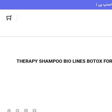
کس موی خیلی آسیب دیده بیولاینز, THERAPY SHAMPOO BIO LINES BOTOX FOR Dead