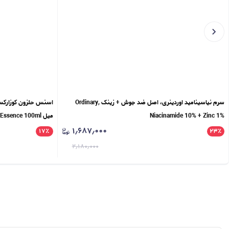
سرم نیاسینامید اوردینری، اصل ضد جوش + زینک Ordinary,
Niacinamide 10% + Zinc 1%
میل Cosrx, Advanced Snail 96 Mucin Power Essence 100ml
۱٫۶۸۷٫۰۰۰
۱۷
٪
۲۳
٪
۲٫۱۸۰٫۰۰۰