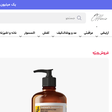
یک میلیون تومان تخفیف با کد VMYY
آرایشی
آرایشی
مراقبتی
مد و پوشاک
کیف
کفش
اکسسوار
خانه و اشپزخان