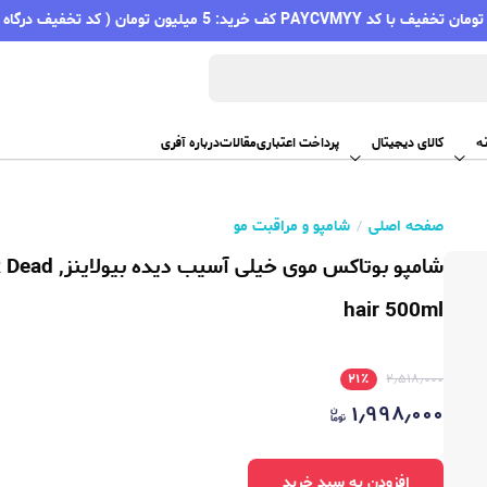
PAYC کف خرید: 5 میلیون تومان ( کد تخفیف درگاه اسنپ پی )
ه
کالای دیجیتال
پرداخت اعتباری
مقالات
درباره آفری
صفحه اصلی
شامپو و مراقبت مو
شامپو بوتا
hair 500ml
۲۱
٪
۲٫۵۱۸٫۰۰۰
۱٫۹۹۸٫۰۰۰
افزودن به سبد خرید