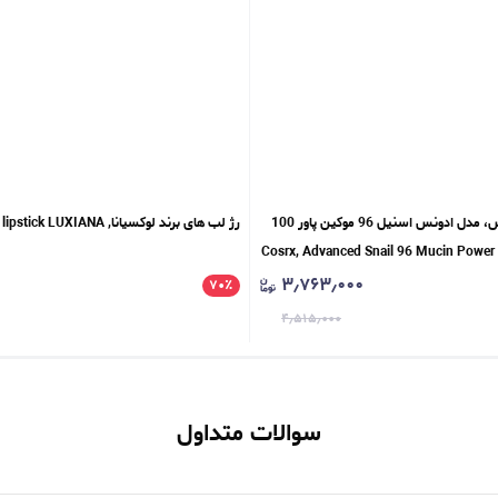
اسنس حلزون کوزارکس، مدل ادونس اسنیل 96 موکین پاور 100
رژ لب های برند لوکسیانا, matte lipstick LUXIANA
۳٫۷۶۳٫۰۰۰
۷۰
٪
۴٫۵۱۵٫۰۰۰
سوالات متداول