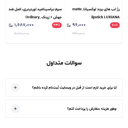
رژ لب های برند لوکسیانا, matte
سرم نیاسینامید اوردینری، اصل ضد
پود
lipstick LUXIANA
جوش + زینک Ordinary,
CE
۱٫۶۸۷٫۰۰۰
۹۶٫۰۰۰
NG
٪
Niacinamide 10% + Zinc 1%
۲۳
٪
۷۰
٪
UO
۲٫۱۸۰٫۰۰۰
۳۲۰٫۰۰۰
سوالات متداول
آیا برای خرید لازم است از قبل در وبسایت ثبت‌نام کرده باشم؟
چطور هزینه سفارش را پرداخت کنم؟