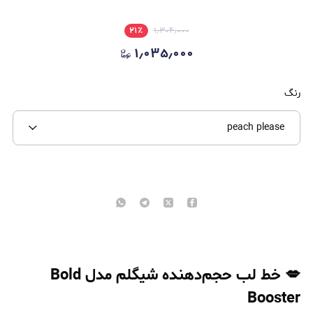
۲۱
٪
۱٫۳۰۴٫۰۰۰
۱٫۰۳۵٫۰۰۰
رنگ
peach please
💋 خط لب حجم‌دهنده شیگلم مدل Bold
Booster