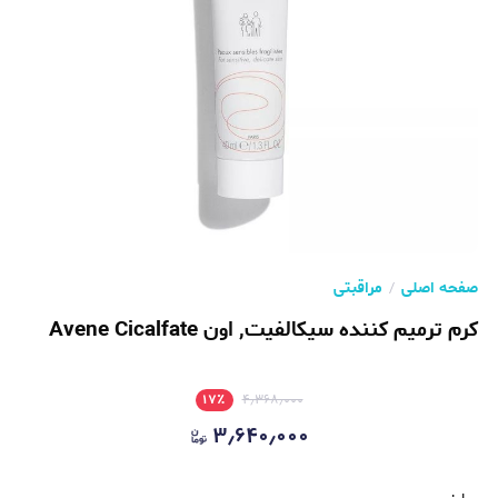
صفحه اصلی
مراقبتی
کرم ترمیم کننده سیکالفیت, اون Avene Cicalfate
۱۷
٪
۴٫۳۶۸٫۰۰۰
۳٫۶۴۰٫۰۰۰