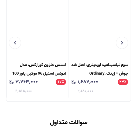
سرم نیاسینامید اوردینری، اصل ضد
اسنس حلزون کوزارکس، مدل
پود
جوش + زینک Ordinary,
ادونس اسنیل 96 موکین پاور 100
CE
۳٫۷۶۳٫۰۰۰
۱٫۶۸۷٫۰۰۰
٪
۲۳
Niacinamide 10% + Zinc 1%
٪
۱۷
میل Cosrx, Advanced Snail 96
٪
NG
UO
Mucin Power Essence 100ml
۴٫۵۱۵٫۰۰۰
۲٫۱۸۰٫۰۰۰
سوالات متداول