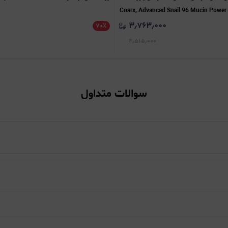
۳٫۷۶۳٫۰۰۰
۷۰
٪
۴٫۵۱۵٫۰۰۰
سوالات متداول