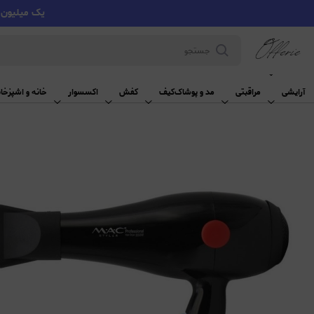
یک میلیون تومان تخفیف با کد VMYY
آرایشی
آرایشی
مراقبتی
مد و پوشاک
کیف
کفش
اکسسوار
خانه و اشپزخان