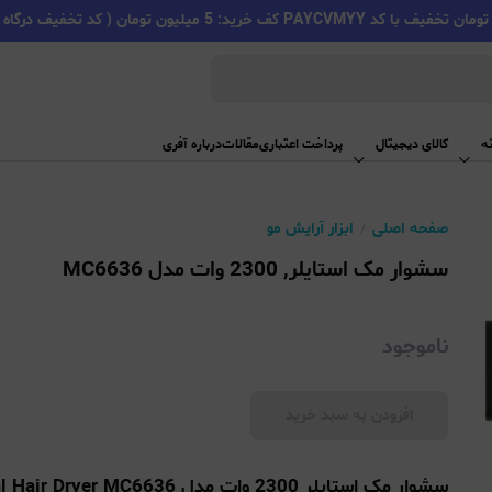
PAYC کف خرید: 5 میلیون تومان ( کد تخفیف درگاه اسنپ پی )
ه
کالای دیجیتال
پرداخت اعتباری
مقالات
درباره آفری
صفحه اصلی
ابزار آرایش مو
سشوار مک استایلر, 2300 وات مدل MC6636
ناموجود
افزودن به سبد خرید
سشوار مک استایلر 2300 وات مدل MC6636 – MAC STYLER Professional Hair Dryer MC6636