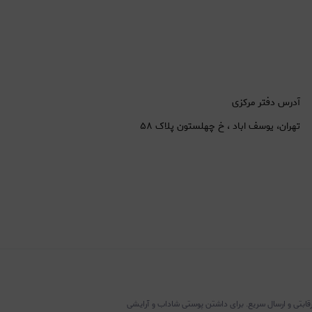
آدرس دفتر مرکزی
تهران، یوسف اباد ، خ چهلستون پلاک ۵۸
رقابتی و ارسال سریع. برای داشتن پوستی شاداب و آرایشی