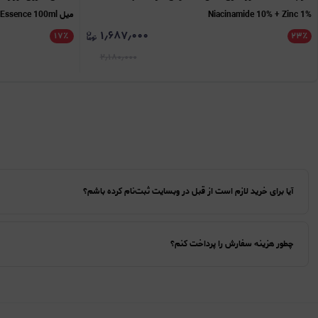
Niacinamide 10% + Zinc 1%
میل Cosrx, Advanced Snail 96 Mucin Power Essence 100ml
۱٫۶۸۷٫۰۰۰
۱۷
٪
۲۳
٪
۲٫۱۸۰٫۰۰۰
آیا برای خرید لازم است از قبل در وبسایت ثبت‌نام کرده باشم؟
چطور هزینه سفارش را پرداخت کنم؟