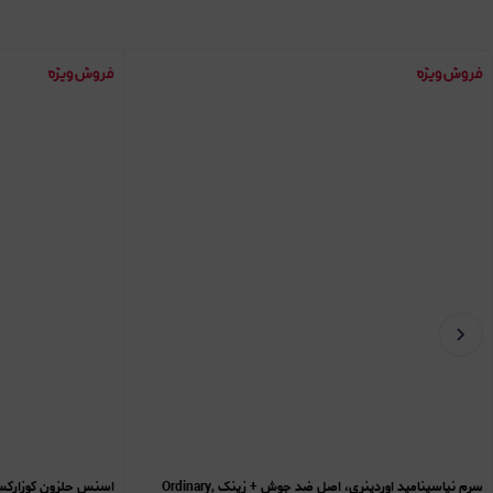
سرم نیاسینامید اوردینری، اصل ضد جوش + زینک Ordinary,