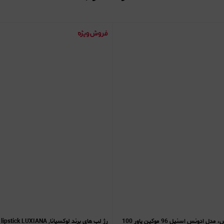
اسنس حلزون کوزارکس، مدل ادونس اسنیل 96 موکین پاور 100
رژ لب های برند لوکسیانا, matte lipstick LUXIANA