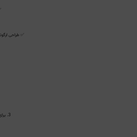
✅ د
✅ طراحی ارگون
3. برای خشک کردن سریع، از باد گرم و برای حالت‌دهی، از باد ملایم استفاده کنید.