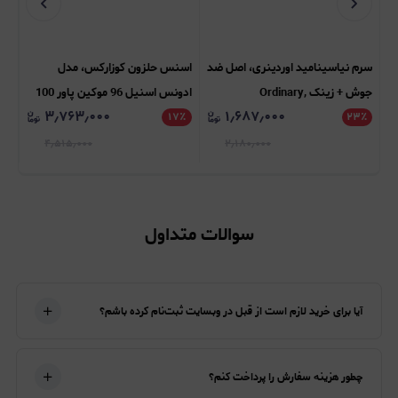
سرم نیاسینامید اوردینری، اصل ضد
اسنس حلزون کوزارکس، مدل
سرم
جوش + زینک Ordinary,
ادونس اسنیل 96 موکین پاور 100
۳٫۷۶۳٫۰۰۰
۱٫۶۸۷٫۰۰۰
٪
۲۳
Niacinamide 10% + Zinc 1%
٪
۱۷
میل Cosrx, Advanced Snail 96
٪
ion
Mucin Power Essence 100ml
۴٫۵۱۵٫۰۰۰
۲٫۱۸۰٫۰۰۰
سوالات متداول
آیا برای خرید لازم است از قبل در وبسایت ثبت‌نام کرده باشم؟
چطور هزینه سفارش را پرداخت کنم؟