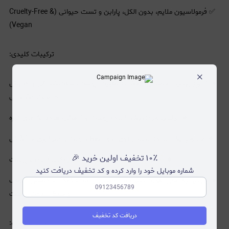
✅ فرمولاسیون ملایم، بدون الکل، پارابن و تست حیوانی (Cruelty-Free &
Vegan)
ترکیبات کلیدی:
×
🔸 ۶ نوع پپتاید تخصصی: کمک به تقویت پوست، سفت‌کنندگی و افزایش
خاصیت کشسانی
🔸 نیاسینامید: روشن‌کننده پوست و کاهش‌دهنده لک‌های تیره
🔸 هیالورونیک اسید: آبرسان قوی برای حفظ رطوبت و جلوگیری از خشکی
۱۰٪ تخفیف اولین خرید 🎉
🔸 آدنوزین: خاصیت ضدچروک و ترمیم‌کننده بافت پوست
شماره موبایل خود را وارد کرده و کد تخفیف دریافت کنید
🔸 پروبیوتیک‌های تقویت‌کننده سد دفاعی پوست: کمک به کاهش التهاب
و حفظ سلامت پوست
دریافت کد تخفیف
نحوه استفاده: