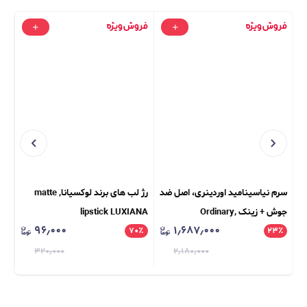
سرم نیاسینامید اوردینری، اصل ضد
رژ لب های برند لوکسیانا, matte
پود
جوش + زینک Ordinary,
lipstick LUXIANA
CE
۹۶٫۰۰۰
۱٫۶۸۷٫۰۰۰
NG
٪
۷۰
٪
Niacinamide 10% + Zinc 1%
۲۳
٪
UO
۳۲۰٫۰۰۰
۲٫۱۸۰٫۰۰۰