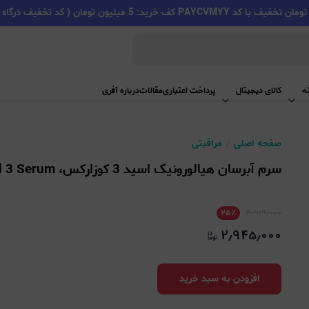
PAYC کف خرید: 5 میلیون تومان ( کد تخفیف درگاه اسنپ پی )
ه
کالای دیجیتال
پرداخت اعتباری
مقالات
درباره آفری
صفحه اصلی
مراقبتی
سرم آبرسان هیالورونیک اسید 3 کوزارکس، Cosrx, The Hyaluronic Acid 3 Serum
۲۵
٪
۳٫۹۱۹٫۰۰۰
۲٫۹۴۵٫۰۰۰
افزودن به سبد خرید