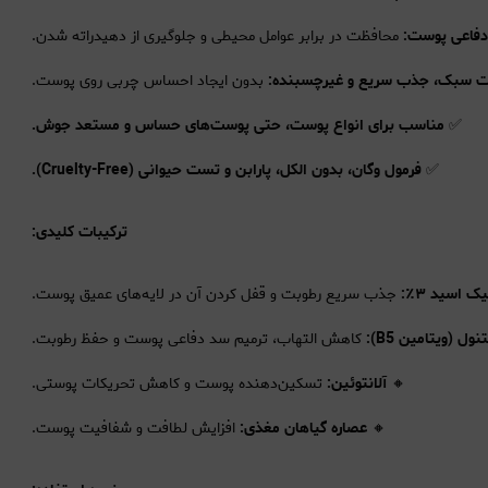
فاعی پوست:
محافظت در برابر عوامل محیطی و جلوگیری از دهیدراته شدن.
ت سبک، جذب سریع و غیرچسبنده:
بدون ایجاد احساس چربی روی پوست.
✅
مناسب برای انواع پوست، حتی پوست‌های حساس و مستعد جوش.
✅
فرمول وگان، بدون الکل، پارابن و تست حیوانی (Cruelty-Free).
ترکیبات کلیدی:
ک اسید ۳٪:
جذب سریع رطوبت و قفل کردن آن در لایه‌های عمیق پوست.
نول (ویتامین B5):
کاهش التهاب، ترمیم سد دفاعی پوست و حفظ رطوبت.
🔸
آلانتوئین:
تسکین‌دهنده پوست و کاهش تحریکات پوستی.
🔸
عصاره گیاهان مغذی:
افزایش لطافت و شفافیت پوست.