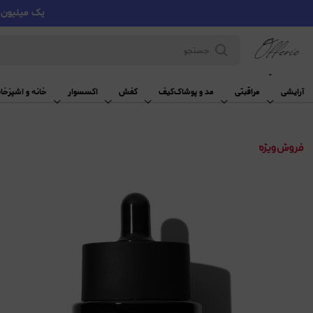
یک میلیون تومان تخفیف با کد VMYY
آرایشی
آرایشی
مراقبتی
مد و پوشاک
کیف
کفش
اکسسوار
خانه و اشپزخان