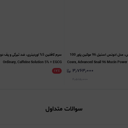
اسنس حلزون کوزارکس، مدل ادونس اسنیل 96 موکین پاور 100
Ordinary, Caffeine Solution 5% + EGCG
۳٫۷۶۳٫۰۰۰
۱۷
٪
۴٫۵۱۵٫۰۰۰
سوالات متداول