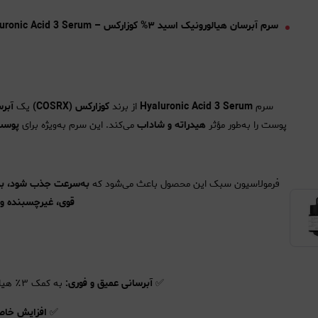
سرم آبرسان هیالورونیک اسید ۳% کوزارکس – Cosrx The Hyaluronic Acid 3 Serum
سرم
Hyaluronic Acid 3 Serum
از برند
کوزارکس (COSRX)
یک
آبرس
پوست را به‌طور مؤثر
هیدراته و شاداب
می‌کند. این سرم به‌ویژه برای
پوست‌
فرمولاسیون سبک این محصول باعث می‌شود که
به‌سرعت جذب شود، بد
قوی، غیرچسبنده و 
✅
آبرسانی عمیق و فوری:
به کمک ۳٪ هیالورونیک اسید، رطوبت را در پوست قفل کرده و از تبخیر آن جلوگیری می‌کند.
✅
افزایش خا