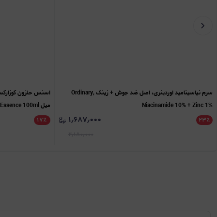
سرم نیاسینامید اوردینری، اصل ضد جوش + زینک Ordinary,
Niacinamide 10% + Zinc 1%
میل Cosrx, Advanced Snail 96 Mucin Power Essence 100ml
۱٫۶۸۷٫۰۰۰
۱۷
٪
۲۳
٪
۲٫۱۸۰٫۰۰۰