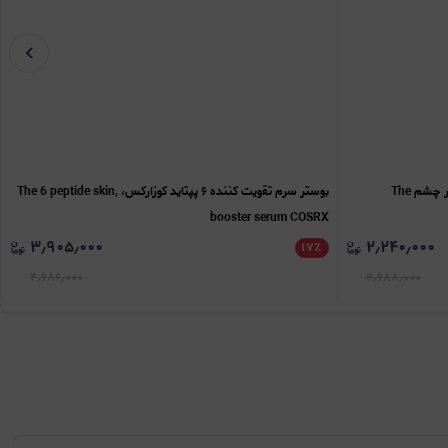
سرم کافئین 5% اوردینری، ضد تیرگی و پف دور چشم ‏The
بوستر سرم تقویت کننده ۶ پپتاید کوزارکس، ,The 6 peptide skin
booster serum COSRX
۳٫۹۰۵٫۰۰۰
۲٫۲۴۰٫۰۰۰
۱۷
٪
۴٫۶۸۶٫۰۰۰
۲٫۶۸۸٫۰۰۰