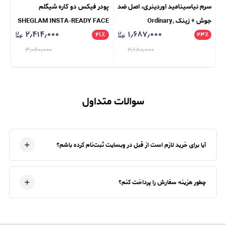
سرم نیاسینامید اوردینری، اصل ضد
پودر فیکس دو کاره شیگلم
جوش + زینک Ordinary,
SHEGLAM INSTA-READY FACE
ANA
۲٫۴۱۴٫۰۰۰
۱٫۶۸۷٫۰۰۰
٪
& UNDER EYE SETTING
۲۱
٪
Niacinamide 10% + Zinc 1%
۲۳
٪
POWDER DUO
۳٫۰۶۰٫۰۰۰
۲٫۱۸۰٫۰۰۰
سوالات متداول
آیا برای خرید لازم است از قبل در وبسایت ثبت‌نام کرده باشم؟
چطور هزینه سفارش را پرداخت کنم؟