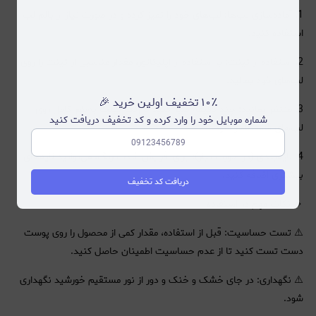
1. آماده‌سازی لب‌ها: لب‌های خود را تمیز کرده و در صورت نیاز از بالم لب
استفاده کنید.
2. استفاده از تینت: با استفاده از اپلیکاتور، مقدار مناسبی از تینت را روی
لب‌های خود بمالید.
۱۰٪ تخفیف اولین خرید 🎉
3. منتظر بمانید: چند دقیقه صبر کنید تا رنگ تینت به‌طور کامل روی
شماره موبایل خود را وارد کرده و کد تخفیف دریافت کنید
لب‌های شما ظاهر شود.
4. لایه‌بندی (در صورت نیاز): برای افزایش شدت رنگ، می‌توانید لایه‌های
بیشتری اضافه کنید.
دریافت کد تخفیف
🔹 نکات مهم در استفاده
⚠️ تست حساسیت: قبل از استفاده، مقدار کمی از محصول را روی پوست
دست تست کنید تا از عدم حساسیت اطمینان حاصل کنید.
⚠️ نگهداری: در جای خشک و خنک و دور از نور مستقیم خورشید نگهداری
شود.