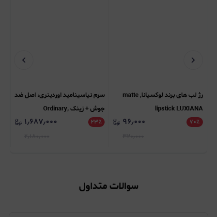
رژ لب های برند لوکسیانا, matte
سرم نیاسینامید اوردینری، اصل ضد
پود
lipstick LUXIANA
جوش + زینک Ordinary,
CE
۱٫۶۸۷٫۰۰۰
۹۶٫۰۰۰
NG
٪
Niacinamide 10% + Zinc 1%
۲۳
٪
۷۰
٪
UO
۲٫۱۸۰٫۰۰۰
۳۲۰٫۰۰۰
سوالات متداول