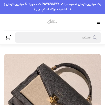
یک میلیون تومان تخفیف با کد PAYCVMYY کف خرید: 5 میلیون تومان (
کد تخفیف درگاه اسنپ پی )