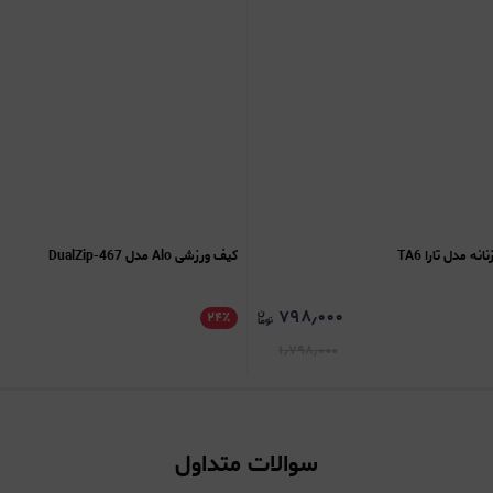
 مدل تارا TA6
کیف ورزشی Alo مدل DualZip-467
۷۹۸٫۰۰۰
۲۴
٪
۱٫۷۹۸٫۰۰۰
سوالات متداول