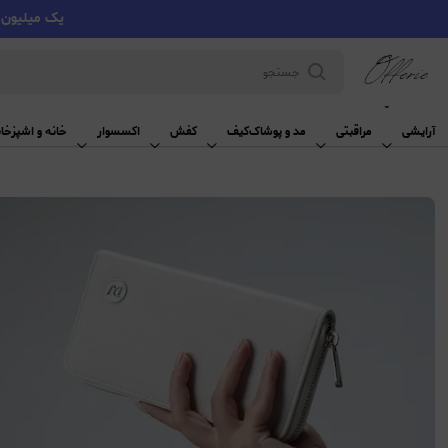
یک میلیون تومان تخفیف با کد VMYY
آرایشی
آرایشی
مراقبتی
مد و پوشاک
کیف
کفش
اکسسوار
خانه و اشپزخان