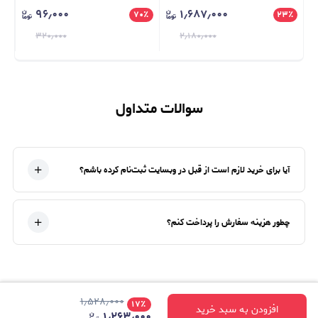
۹۶٫۰۰۰
۱٫۶۸۷٫۰۰۰
NG
٪
۷۰
٪
Niacinamide 10% + Zinc 1%
۲۳
٪
UO
۳۲۰٫۰۰۰
۲٫۱۸۰٫۰۰۰
سوالات متداول
آیا برای خرید لازم است از قبل در وبسایت ثبت‌نام کرده باشم؟
چطور هزینه سفارش را پرداخت کنم؟
۱٫۵۲۸٫۰۰۰
۱۷
٪
افزودن به سبد خرید
۱٫۲۶۳٫۰۰۰