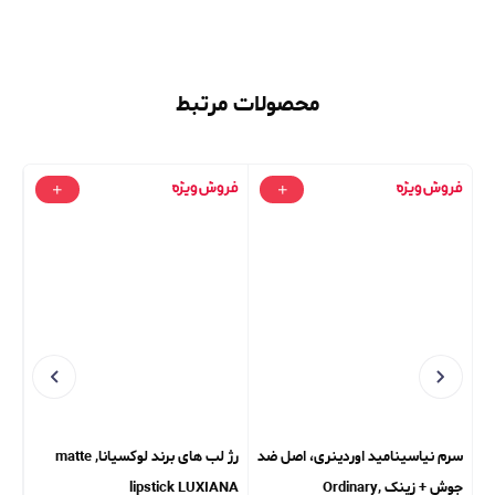
محصولات مرتبط
سرم نیاسینامید اوردینری، اصل ضد
رژ لب های برند لوکسیانا, matte
پود
جوش + زینک Ordinary,
lipstick LUXIANA
CE