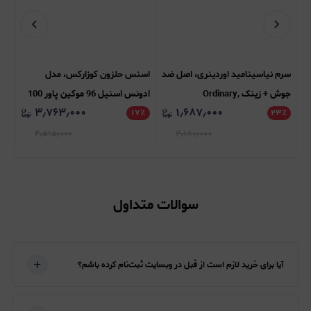
سرم نیاسینامید اوردینری، اصل ضد
اسنس حلزون کوزارکس، مدل
جوش + زینک Ordinary,
ادونس اسنیل 96 موکین پاور 100
۳٫۷۶۳٫۰۰۰
۱٫۶۸۷٫۰۰۰
٪
۲۳
Niacinamide 10% + Zinc 1%
٪
۱۷
میل Cosrx, Advanced Snail 96
٪
% +
CG
Mucin Power Essence 100ml
۴٫۵۱۵٫۰۰۰
۲٫۱۸۰٫۰۰۰
سوالات متداول
آیا برای خرید لازم است از قبل در وبسایت ثبت‌نام کرده باشم؟