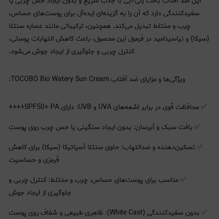
این ضد آفتاب بافت ژلی-آبی با جذب سریع و بدون ایجاد حس چربی یا
سفیدکنندگی دارد که آن را به گزینه‌ای ایده‌آل برای پوست‌های حساس،
چرب و مختلط تبدیل می‌کند. همچنین، ترکیباتی مانند عصاره سنتلا
(سیکا) و نیاسینامید در فرمول این محصول، باعث کاهش التهابات پوستی،
کنترل چربی و جلوگیری از ایجاد جوش می‌شود.
ویژگی‌ها و مزایای ضد آفتاب TOCOBO Bio Watery Sun Cream:
✅ محافظت قوی در برابر اشعه‌های UVA و UVB: دارای SPF50+ PA++++
✅ بافت سبک و آبرسان: بدون ایجاد سنگینی یا حس چرب روی پوست
✅ تسکین‌دهنده و ضدالتهاب: حاوی سنتلا آسیاتیکا (سیکا) برای کاهش
قرمزی و حساسیت
✅ مناسب برای پوست‌های حساس، چرب و مختلط: کنترل چربی و
جلوگیری از ایجاد جوش
✅ بدون سفیدکنندگی (White Cast): ظاهری طبیعی و شفاف روی پوست