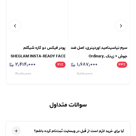
سرم نیاسینامید اوردینری، اصل ضد
پودر فیکس دو کاره شیگلم
جوش + زینک Ordinary,
SHEGLAM INSTA-READY FACE
ANA
۲٫۴۱۴٫۰۰۰
۱٫۶۸۷٫۰۰۰
٪
& UNDER EYE SETTING
۲۱
٪
Niacinamide 10% + Zinc 1%
۲۳
٪
POWDER DUO
۳٫۰۶۰٫۰۰۰
۲٫۱۸۰٫۰۰۰
سوالات متداول
آیا برای خرید لازم است از قبل در وبسایت ثبت‌نام کرده باشم؟