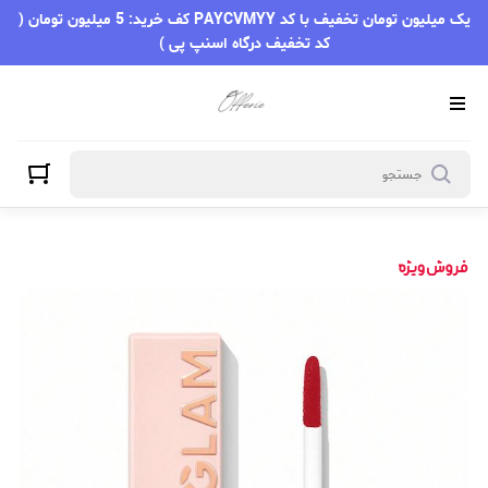
یک میلیون تومان تخفیف با کد PAYCVMYY کف خرید: 5 میلیون تومان (
کد تخفیف درگاه اسنپ پی )