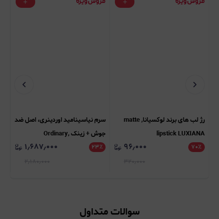
رژ لب های برند لوکسیانا, matte
سرم نیاسینامید اوردینری، اصل ضد
اس
lipstick LUXIANA
جوش + زینک Ordinary,
۱٫۶۸۷٫۰۰۰
۹۶٫۰۰۰
٪
Niacinamide 10% + Zinc 1%
۲۳
٪
۷۰
٪
ml
۲٫۱۸۰٫۰۰۰
۳۲۰٫۰۰۰
سوالات متداول