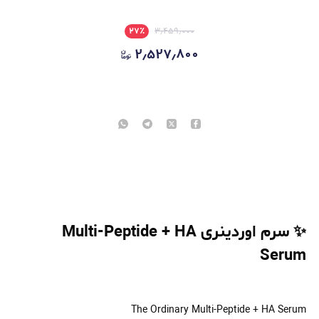
۲۷
٪
۳٫۴۵۹٫۰۰۰
۲٫۵۲۷٫۸۰۰
✨ سرم اوردینری Multi-Peptide + HA
Serum
The Ordinary Multi-Peptide + HA Serum