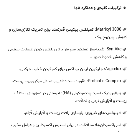
🔹 ترکیبات کلیدی و عملکرد آنها
🌿 Matrixyl 3000: کمپلکس پپتیدی قدرتمند برای تحریک کلاژن‌سازی و
کاهش چین‌وچروک.
🌿 Syn-Ake: شبیه‌ساز عملکرد سم مار برای ریلکس کردن عضلات سطحی
و کاهش خطوط صورت.
🌿 Argirelox: جایگزین ایمن بوتاکس برای کم کردن خطوط حرکتی.
🌿 Probiotic Complex: تقویت سد دفاعی و تعادل میکروبیوم پوست.
🌿 هیالورونیک اسید چندمولکولی (HA): آبرسانی در عمق‌های مختلف
پوست و افزایش نرمی و لطافت.
🌿 آمینواسیدهای ضروری: بازسازی بافت پوست و افزایش قوام.
🌿 آنتی‌اکسیدان‌ها: محافظت در برابر استرس اکسیداتیو و عوامل مخرب