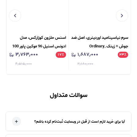
سرم نیاسینامید اوردینری، اصل ضد
اسنس حلزون کوزارکس، مدل
سرم
جوش + زینک Ordinary,
ادونس اسنیل 96 موکین پاور 100
۳٫۷۶۳٫۰۰۰
۱٫۶۸۷٫۰۰۰
٪
۲۳
Niacinamide 10% + Zinc 1%
٪
۱۷
میل Cosrx, Advanced Snail 96
٪
ion
Mucin Power Essence 100ml
۴٫۵۱۵٫۰۰۰
۲٫۱۸۰٫۰۰۰
سوالات متداول
آیا برای خرید لازم است از قبل در وبسایت ثبت‌نام کرده باشم؟