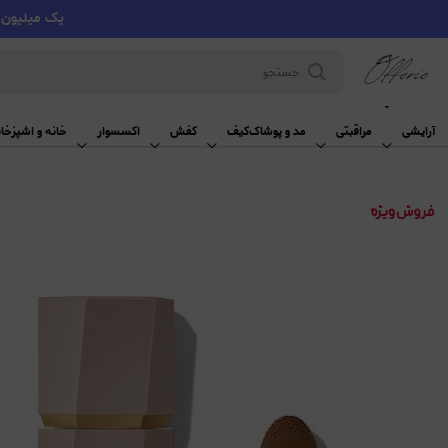
یک میلیون تومان تخفیف با کد VMYY
آرایشی
آرایشی
مراقبتی
مد و پوشاک
کیف
کفش
اکسسوار
خانه و اشپزخان