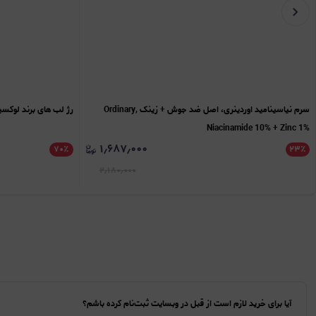
سرم نیاسینامید اوردینری، اصل ضد جوش + زینک Ordinary,
رژ لب های برند لوکسیانا, ipstick LUXIANA
Niacinamide 10% + Zinc 1%
۱٫۶۸۷٫۰۰۰
۷۰
٪
۲۳
٪
۲٫۱۸۰٫۰۰۰
آیا برای خرید لازم است از قبل در وبسایت ثبت‌نام کرده باشم؟