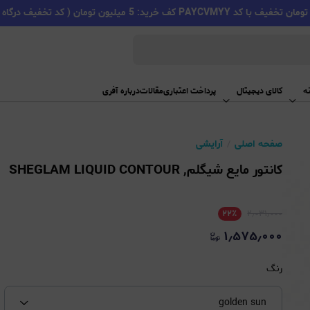
PAYC کف خرید: 5 میلیون تومان ( کد تخفیف درگاه اسنپ پی )
ه
کالای دیجیتال
پرداخت اعتباری
مقالات
درباره آفری
صفحه اصلی
آرایشی
کانتور مایع شیگلم, SHEGLAM LIQUID CONTOUR
۲۲
٪
۲٫۰۳۱٫۰۰۰
۱٫۵۷۵٫۰۰۰
رنگ
golden sun